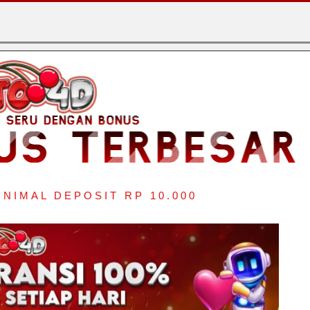
INIMAL DEPOSIT RP 10.000